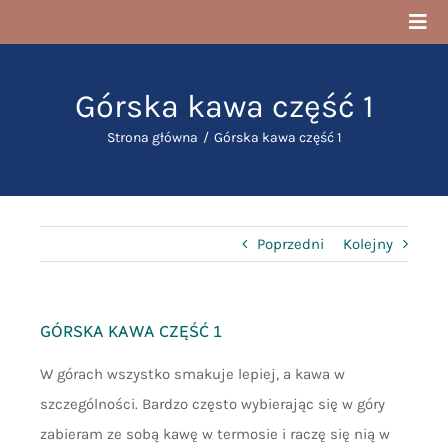
Przejdź
Togg
do
Navi
zawartości
Strona Główna
Górska kawa część 1
O mnie
Strona główna
Górska kawa część 1
Blog
Poprzedni
Kolejny
Cele
Kontakt
GÓRSKA KAWA CZĘŚĆ 1
W górach wszystko smakuje lepiej, a kawa w
szczególności. Bardzo często wybierając się w góry
zabieram ze sobą kawę w termosie i raczę się nią w