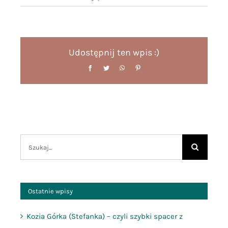
kawa
część
1
Udostępnij ten wpis :)
Facebook
Twitter
WhatsApp
Pinterest
Szukaj
Ostatnie wpisy
Kozia Górka (Stefanka) – czyli szybki spacer z