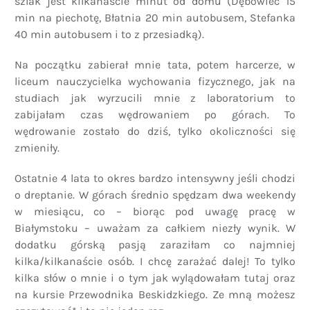
szlak jest kilkanaście minut od domu (Dębowiec 15
min na piechotę, Błatnia 20 min autobusem, Stefanka
40 min autobusem i to z przesiadką).
Na początku zabierał mnie tata, potem harcerze, w
liceum nauczycielka wychowania fizycznego, jak na
studiach jak wyrzucili mnie z laboratorium to
zabijałam czas wędrowaniem po górach. To
wędrowanie zostało do dziś, tylko okoliczności się
zmieniły.
Ostatnie 4 lata to okres bardzo intensywny jeśli chodzi
o dreptanie. W górach średnio spędzam dwa weekendy
w miesiącu, co – biorąc pod uwagę pracę w
Białymstoku – uważam za całkiem niezły wynik. W
dodatku górską pasją zaraziłam co najmniej
kilka/kilkanaście osób. I chcę zarażać dalej! To tylko
kilka słów o mnie i o tym jak wylądowałam tutaj oraz
na kursie Przewodnika Beskidzkiego. Ze mną możesz