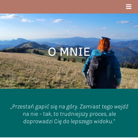
Przejdź
Togg
do
Navi
zawartości
Strona Główna
O mnie
O
MNIE
Blog
Cele
Kontakt
„Przestań gapić się na góry. Zamiast tego wejdź
na nie – tak, to trudniejszy proces, ale
doprowadzi Cię do lepszego widoku.”